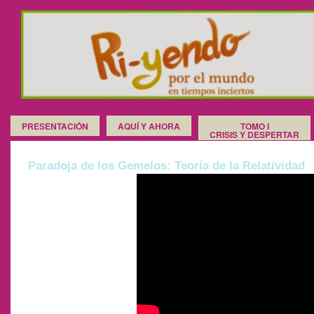
PRESENTACIÓN
AQUÍ Y AHORA
TOMO I
CRISIS Y DESPERTAR
Paradoja de los Gemelos: Teoría de la Relatividad