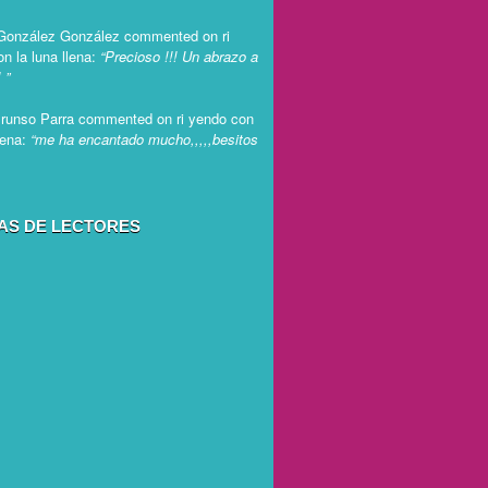
González González
commented on
ri
n la luna llena
:
“Precioso !!! Un abrazo a
 ”
Brunso Parra
commented on
ri yendo con
lena
:
“me ha encantado mucho,,,,,besitos
TAS DE LECTORES