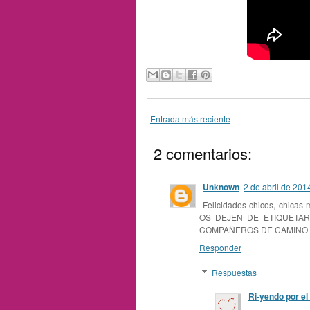
Entrada más reciente
2 comentarios:
Unknown
2 de abril de 201
Felicidades chicos, chica
OS DEJEN DE ETIQUET
COMPAÑEROS DE CAMINO 
Responder
Respuestas
Ri-yendo por e