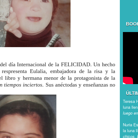
BOO
 del día Internacional de la FELICIDAD. Un hecho
 respresenta Eulalia, embajadora de la risa y la
el libro y
hermana menor de la protagonista de la
n tiempos inciertos
. Sus anéctodas y enseñanzas no
ÚLTI
Teresa 
luna lle
luego em
Nuria E
la luna l
chicos, 