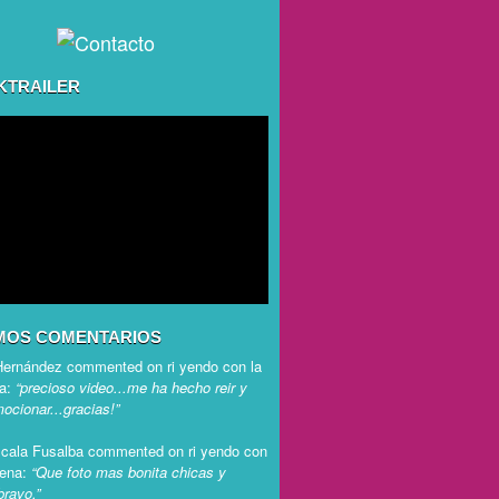
KTRAILER
MOS COMENTARIOS
Hernández
commented on
ri yendo con la
na
:
“precioso video...me ha hecho reir y
ocionar...gracias!”
scala Fusalba
commented on
ri yendo con
lena
:
“Que foto mas bonita chicas y
bravo.”