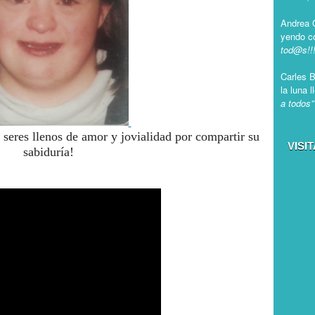
Andrea 
yendo co
tod@s!!!
Carles 
la luna l
a todos”
res llenos de amor y jovialidad por compartir su
VISI
sabiduría!