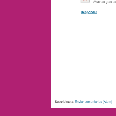
¡Muchas gracias 
Responder
Suscribirse a:
Enviar comentarios (Atom)