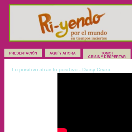
PRESENTACIÓN
AQUÍ Y AHORA
TOMO I
CRISIS Y DESPERTAR
Lo positivo atrae lo positivo - Daisy Ceara